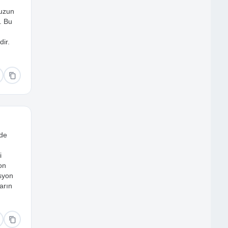
 uzun
. Bu
ir.
 de
i
on
asyon
arın