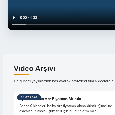
Video Arşivi
En güncel yayınlardan başlayarak arşivdeki tüm videolara bur
13.07.2026
SpaceX Halka Arz Fiyatının Altında
SpaceX hisseleri halka arz fiyatının altına düştü. Şimdi ne
olacak? Teknoloji şirketleri için bu bir alarm mı?