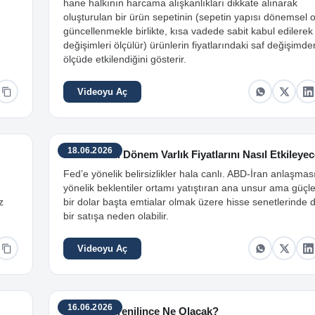
hane halkının harcama alışkanlıkları dikkate alınarak
oluşturulan bir ürün sepetinin (sepetin yapısı dönemsel 
güncellenmekle birlikte, kısa vadede sabit kabul edilerek 
değişimleri ölçülür) ürünlerin fiyatlarındaki saf değişimd
ölçüde etkilendiğini gösterir.
Videoyu Aç
18.06.2026
Fed’de Yeni Dönem Varlık Fiyatlarını Nasıl Etkileye
Fed’e yönelik belirsizlikler hala canlı. ABD-İran anlaşmas
yönelik beklentiler ortamı yatıştıran ana unsur ama güçl
z
bir dolar başta emtialar olmak üzere hisse senetlerinde d
bir satışa neden olabilir.
Videoyu Aç
16.06.2026
Enflasyon Yenilince Ne Olacak?