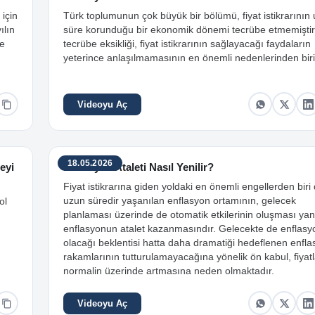
 için
Türk toplumunun çok büyük bir bölümü, fiyat istikrarının
ılın
süre korunduğu bir ekonomik dönemi tecrübe etmemiştir
ve
tecrübe eksikliği, fiyat istikrarının sağlayacağı faydaların
yeterince anlaşılmamasının en önemli nedenlerinden birid
Videoyu Aç
18.05.2026
eyi
Enflasyon Ataleti Nasıl Yenilir?
Fiyat istikrarına giden yoldaki en önemli engellerden biri
uzun süredir yaşanılan enflasyon ortamının, gelecek
ol
planlaması üzerinde de otomatik etkilerinin oluşması yan
enflasyonun atalet kazanmasındır. Gelecekte de enflasy
olacağı beklentisi hatta daha dramatiği hedeflenen enfl
rakamlarının tutturulamayacağına yönelik ön kabul, fiyatl
normalin üzerinde artmasına neden olmaktadır.
Videoyu Aç