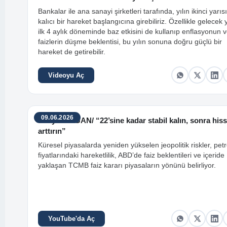
Bankalar ile ana sanayi şirketleri tarafında, yılın ikinci yarısı
kalıcı bir hareket başlangıcına girebiliriz. Özellikle gelecek y
ilk 4 aylık döneminde baz etkisini de kullanıp enflasyonun 
faizlerin düşme beklentisi, bu yılın sonuna doğru güçlü bir
hareket de getirebilir.
Videoyu Aç
09.06.2026
Üzeyir DOĞAN/ “22’sine kadar stabil kalın, sonra hiss
arttırın”
Küresel piyasalarda yeniden yükselen jeopolitik riskler, petr
fiyatlarındaki hareketlilik, ABD’de faiz beklentileri ve içeride
yaklaşan TCMB faiz kararı piyasaların yönünü belirliyor.
YouTube'da Aç