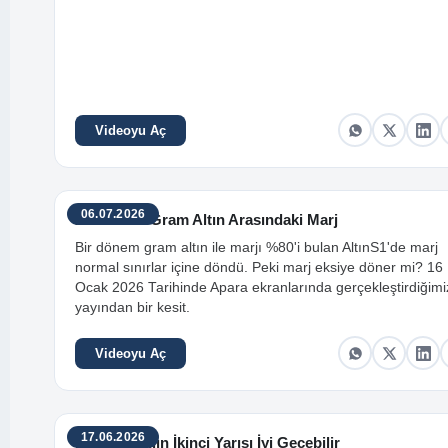
Videoyu Aç
06.07.2026
AltınS1 ile Gram Altın Arasındaki Marj
Bir dönem gram altın ile marjı %80'i bulan AltınS1'de marj
normal sınırlar içine döndü. Peki marj eksiye döner mi? 16
Ocak 2026 Tarihinde Apara ekranlarında gerçekleştirdiğimi
yayından bir kesit.
Videoyu Aç
17.06.2026
Borsada Yılın İkinci Yarısı İyi Geçebilir