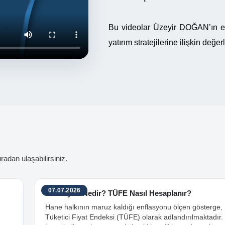
Bu videolar Üzeyir DOĞAN’ın ek
yatırım stratejilerine ilişkin değer
adan ulaşabilirsiniz.
07.07.2026
Enflasyon Nedir? TÜFE Nasıl Hesaplanır?
Hane halkının maruz kaldığı enflasyonu ölçen gösterge,
Tüketici Fiyat Endeksi (TÜFE) olarak adlandırılmaktadır