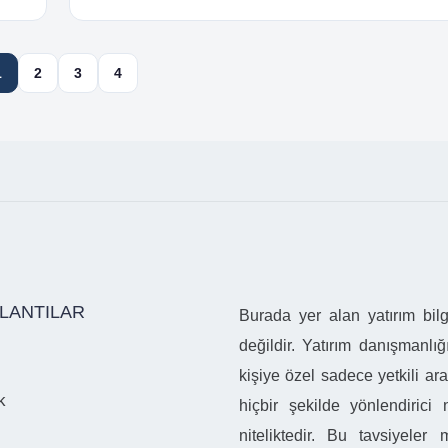
1
2
3
4
ĞLANTILAR
Burada yer alan yatırım bil
değildir. Yatırım danışmanlığı
kişiye özel sadece yetkili ar
k
hiçbir şekilde yönlendirici
niteliktedir. Bu tavsiyeler