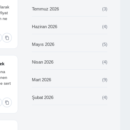
olarak
Temmuz 2026
(3)
fiyat
en ne
Haziran 2026
(4)
Mayıs 2026
(5)
Nisan 2026
(4)
cek
ına
enen
Mart 2026
(9)
e sert
Şubat 2026
(4)